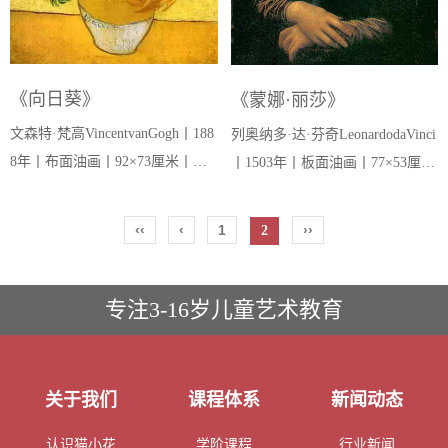
《向日葵》
《蒙娜·丽莎》
文森特·梵高VincentvanGogh丨188
列奥纳多·达·芬奇LeonardodaVinci
8年丨布面油画丨92×73厘米丨英
丨1503年丨板面油画丨77×53厘米
国伦敦国家美术馆 文森特·梵
丨法国巴黎卢浮宫 列奥纳多·
高（1853-1890）绘制了一系列向
达·芬奇(1452-1519)是一个托斯卡
‹‹
‹
1
››
2
日葵的画来装饰法国阿尔的“黄色
纳公证人的私生子，也是世界上
小屋”，他希望...
被讨论得...
专注3-16岁儿童艺术教育
关于我们
课程体系
新闻动态
认识猫小花
学阶课程
行业新闻